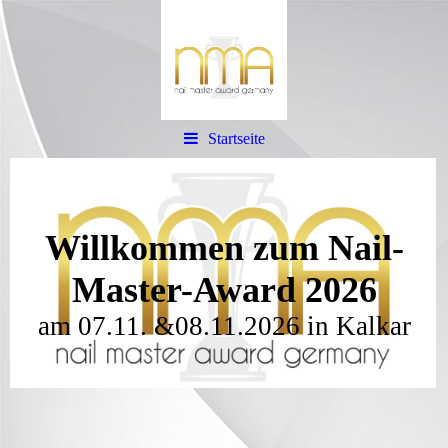
Startseite
Willkommen zum
N
ail-
Master-Award 2026
am 07.11. &08.11.2026 in Kalkar