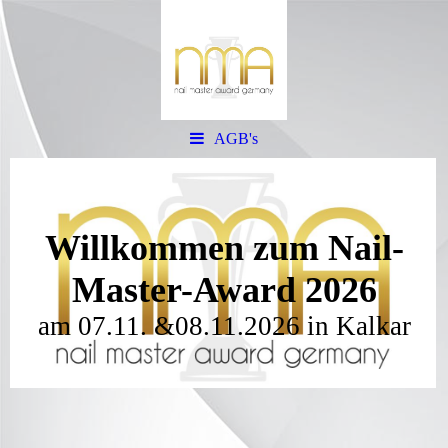
AGB's
Willkommen zum
N
ail-
Master-Award 2026
am 07.11. &08.11.2026 in Kalkar