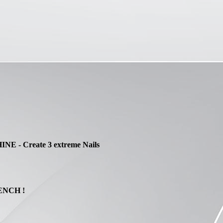
E - Create 3 extreme Nails
RENCH !