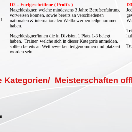
D2 – Fortgeschrittene ( Profi`s )
D3
Nageldesigner, welche mindestens 3 Jahre Berufserfahrung
J
ed
vorweisen können, sowie bereits an verschiedenen
ge
n
nationalen & internationalen Wettbewerben teilgenommen
We
haben.
Te
Nageldesigner/innen die in Division 1 Platz 1-3 belegt
ha
haben. Trainer, welche sich in dieser Kategorie anmelden,
Tr
sollten bereits an Wettbewerben teilgenommen und platziert
worden sein.
ategorien/ Meisterschaften offl
en