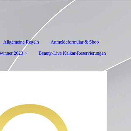
Allgemeine Regeln
Anmeldeformular & Shop
winner 2023
Beauty-Live Kalkar-Reservierungen
Division 1
Division 2
Division 3