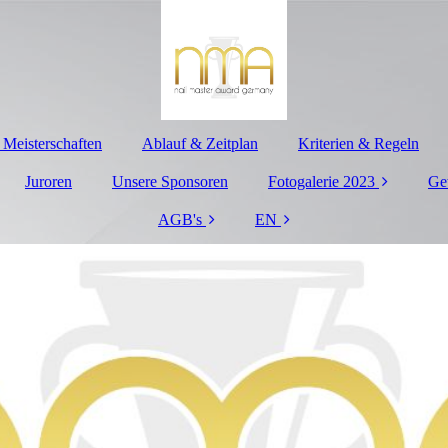
 Meisterschaften
Ablauf & Zeitplan
Kriterien & Regeln
Juroren
Unsere Sponsoren
Fotogalerie 2023
Ge
AGB's
EN
Salon Nails
Impressum
Gelpolish Soak off
DE
Maniküre
Datenschutzerklärung
PL
P/W Gel & Acryl
News &
Informationen
Almond-Shape/
(Kopie)
Mandelform
Übersicht Kategorien
Freestyle / Color
& Meisterschaften
Bomb
(Kopie)