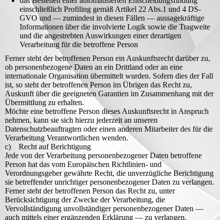
das Bestehen einer automatisierten Entscheidungsfindung
einschließlich Profiling gemäß Artikel 22 Abs.1 und 4 DS-
GVO und — zumindest in diesen Fällen — aussagekräftige
Informationen über die involvierte Logik sowie die Tragweite
und die angestrebten Auswirkungen einer derartigen
Verarbeitung für die betroffene Person
Ferner steht der betroffenen Person ein Auskunftsrecht darüber zu,
ob personenbezogene Daten an ein Drittland oder an eine
internationale Organisation übermittelt wurden. Sofern dies der Fall
ist, so steht der betroffenen Person im Übrigen das Recht zu,
Auskunft über die geeigneten Garantien im Zusammenhang mit der
Übermittlung zu erhalten.
Möchte eine betroffene Person dieses Auskunftsrecht in Anspruch
nehmen, kann sie sich hierzu jederzeit an unseren
Datenschutzbeauftragten oder einen anderen Mitarbeiter des für die
Verarbeitung Verantwortlichen wenden.
c) Recht auf Berichtigung
Jede von der Verarbeitung personenbezogener Daten betroffene
Person hat das vom Europäischen Richtlinien- und
Verordnungsgeber gewährte Recht, die unverzügliche Berichtigung
sie betreffender unrichtiger personenbezogener Daten zu verlangen.
Ferner steht der betroffenen Person das Recht zu, unter
Berücksichtigung der Zwecke der Verarbeitung, die
Vervollständigung unvollständiger personenbezogener Daten —
auch mittels einer ergänzenden Erklärung — zu verlangen.