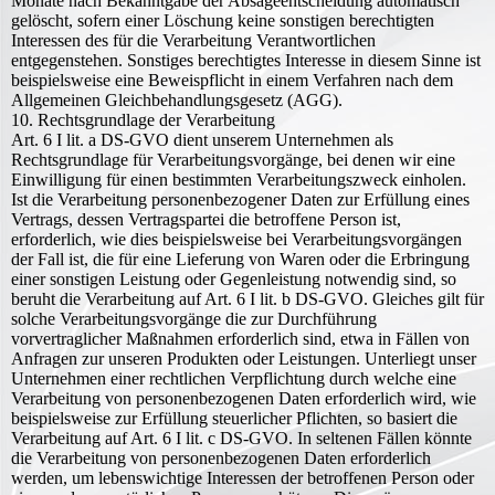
Monate nach Bekanntgabe der Absageentscheidung automatisch
gelöscht, sofern einer Löschung keine sonstigen berechtigten
Interessen des für die Verarbeitung Verantwortlichen
entgegenstehen. Sonstiges berechtigtes Interesse in diesem Sinne ist
beispielsweise eine Beweispflicht in einem Verfahren nach dem
Allgemeinen Gleichbehandlungsgesetz (AGG).
10. Rechtsgrundlage der Verarbeitung
Art. 6 I lit. a DS-GVO dient unserem Unternehmen als
Rechtsgrundlage für Verarbeitungsvorgänge, bei denen wir eine
Einwilligung für einen bestimmten Verarbeitungszweck einholen.
Ist die Verarbeitung personenbezogener Daten zur Erfüllung eines
Vertrags, dessen Vertragspartei die betroffene Person ist,
erforderlich, wie dies beispielsweise bei Verarbeitungsvorgängen
der Fall ist, die für eine Lieferung von Waren oder die Erbringung
einer sonstigen Leistung oder Gegenleistung notwendig sind, so
beruht die Verarbeitung auf Art. 6 I lit. b DS-GVO. Gleiches gilt für
solche Verarbeitungsvorgänge die zur Durchführung
vorvertraglicher Maßnahmen erforderlich sind, etwa in Fällen von
Anfragen zur unseren Produkten oder Leistungen. Unterliegt unser
Unternehmen einer rechtlichen Verpflichtung durch welche eine
Verarbeitung von personenbezogenen Daten erforderlich wird, wie
beispielsweise zur Erfüllung steuerlicher Pflichten, so basiert die
Verarbeitung auf Art. 6 I lit. c DS-GVO. In seltenen Fällen könnte
die Verarbeitung von personenbezogenen Daten erforderlich
werden, um lebenswichtige Interessen der betroffenen Person oder