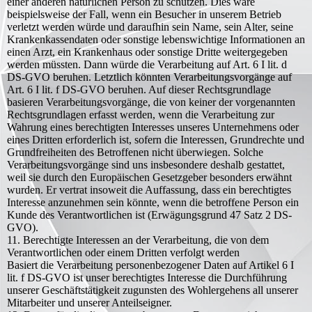
einer anderen natürlichen Person zu schützen. Dies wäre
beispielsweise der Fall, wenn ein Besucher in unserem Betrieb
verletzt werden würde und daraufhin sein Name, sein Alter, seine
Krankenkassendaten oder sonstige lebenswichtige Informationen an
einen Arzt, ein Krankenhaus oder sonstige Dritte weitergegeben
werden müssten. Dann würde die Verarbeitung auf Art. 6 I lit. d
DS-GVO beruhen. Letztlich könnten Verarbeitungsvorgänge auf
Art. 6 I lit. f DS-GVO beruhen. Auf dieser Rechtsgrundlage
basieren Verarbeitungsvorgänge, die von keiner der vorgenannten
Rechtsgrundlagen erfasst werden, wenn die Verarbeitung zur
Wahrung eines berechtigten Interesses unseres Unternehmens oder
eines Dritten erforderlich ist, sofern die Interessen, Grundrechte und
Grundfreiheiten des Betroffenen nicht überwiegen. Solche
Verarbeitungsvorgänge sind uns insbesondere deshalb gestattet,
weil sie durch den Europäischen Gesetzgeber besonders erwähnt
wurden. Er vertrat insoweit die Auffassung, dass ein berechtigtes
Interesse anzunehmen sein könnte, wenn die betroffene Person ein
Kunde des Verantwortlichen ist (Erwägungsgrund 47 Satz 2 DS-
GVO).
11. Berechtigte Interessen an der Verarbeitung, die von dem
Verantwortlichen oder einem Dritten verfolgt werden
Basiert die Verarbeitung personenbezogener Daten auf Artikel 6 I
lit. f DS-GVO ist unser berechtigtes Interesse die Durchführung
unserer Geschäftstätigkeit zugunsten des Wohlergehens all unserer
Mitarbeiter und unserer Anteilseigner.